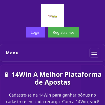
Login
Registrar-se
Menu
📱 14Win A Melhor Plataforma
de Apostas
Cadastre-se na 14Win para ganhar bônus no
cadastro e em cada recarga. Com a 14Win, você