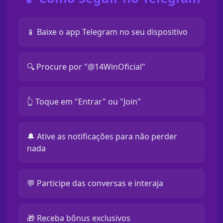
📱 Baixe o app Telegram no seu dispositivo
🔍 Procure por "@14WinOficial"
👆 Toque em "Entrar" ou "Join"
🔔 Ative as notificações para não perder
nada
💬 Participe das conversas e interaja
🎁 Receba bônus exclusivos