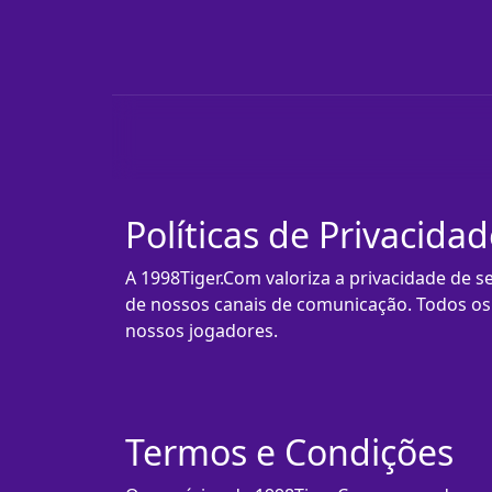
Políticas de Privacida
A 1998Tiger.Com valoriza a privacidade de 
de nossos canais de comunicação. Todos os 
nossos jogadores.
Termos e Condições