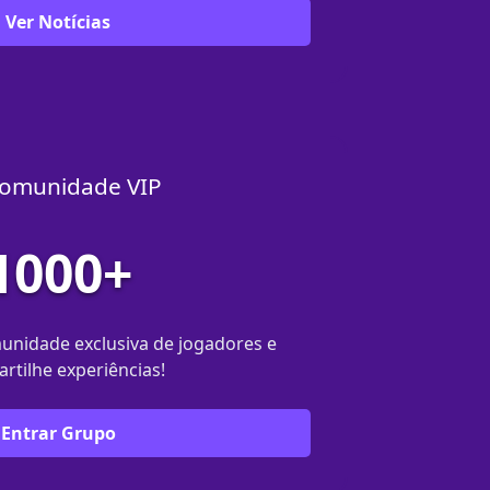
Ver Notícias
Comunidade VIP
1000+
unidade exclusiva de jogadores e
rtilhe experiências!
Entrar Grupo