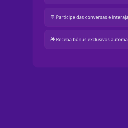
💬 Participe das conversas e interaj
🎁 Receba bônus exclusivos autom