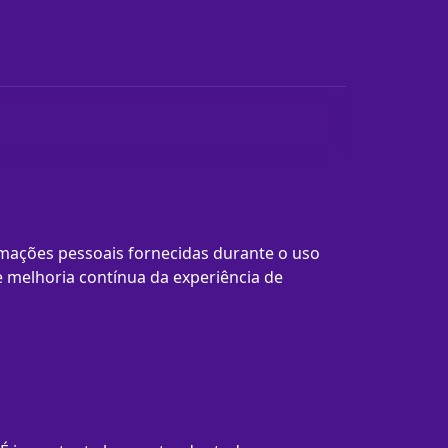
rmações pessoais fornecidas durante o uso
e melhoria contínua da experiência de