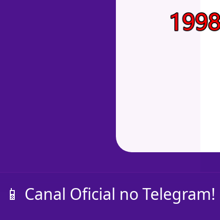
📱 Canal Oficial no Telegram!