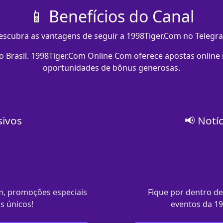
📱 Benefícios do Canal
escubra as vantagens de seguir a 1998Tiger.Com no Telegr
o Brasil. 1998Tiger.Com Online Com oferece apostas onlin
oportunidades de bônus generosas.
sivos
📢 Notí
m, promoções especiais
Fique por dentro d
s únicos!
eventos da 1