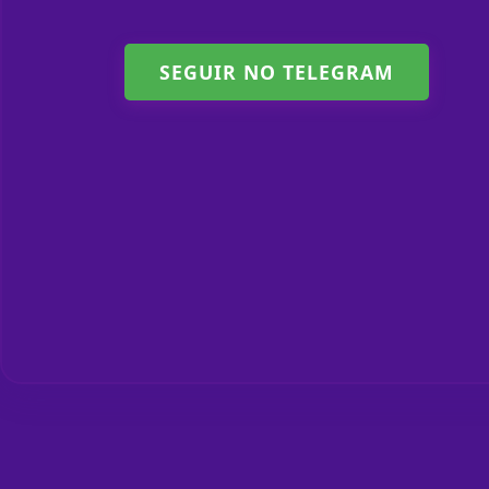
SEGUIR NO TELEGRAM