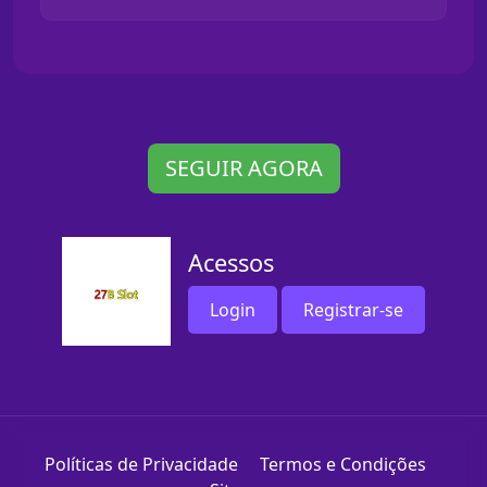
SEGUIR AGORA
Acessos
Login
Registrar-se
Políticas de Privacidade
Termos e Condições