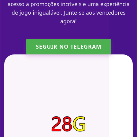
acesso a promoções incríveis e uma experiência
de jogo inigualável. Junte-se aos vencedores
agora!
SEGUIR NO TELEGRAM