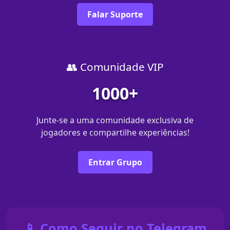
Falar Suporte
👥 Comunidade VIP
1000+
Junte-se a uma comunidade exclusiva de
jogadores e compartilhe experiências!
Entrar Grupo
📱 Como Seguir no Telegram