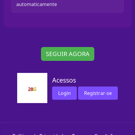
automaticamente
SEGUIR AGORA
Acessos
Login
Registrar-se