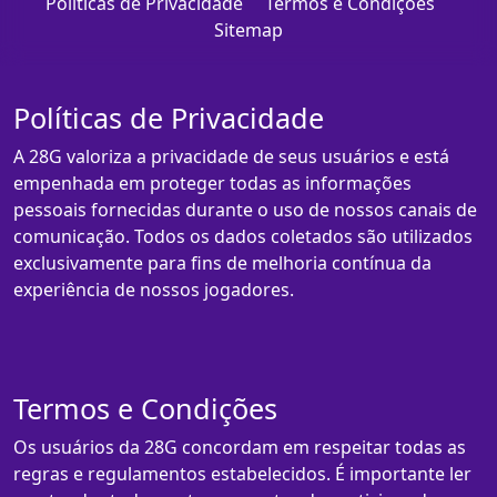
Políticas de Privacidade
Termos e Condições
Sitemap
Políticas de Privacidade
A 28G valoriza a privacidade de seus usuários e está
empenhada em proteger todas as informações
pessoais fornecidas durante o uso de nossos canais de
comunicação. Todos os dados coletados são utilizados
exclusivamente para fins de melhoria contínua da
experiência de nossos jogadores.
Termos e Condições
Os usuários da 28G concordam em respeitar todas as
regras e regulamentos estabelecidos. É importante ler