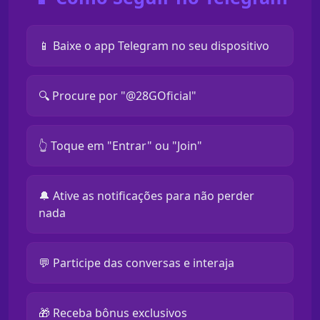
📱 Baixe o app Telegram no seu dispositivo
🔍 Procure por "@28GOficial"
👆 Toque em "Entrar" ou "Join"
🔔 Ative as notificações para não perder
nada
💬 Participe das conversas e interaja
🎁 Receba bônus exclusivos