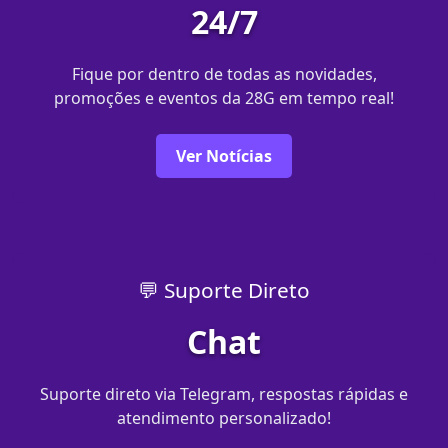
24/7
Fique por dentro de todas as novidades,
promoções e eventos da 28G em tempo real!
Ver Notícias
💬 Suporte Direto
Chat
Suporte direto via Telegram, respostas rápidas e
atendimento personalizado!