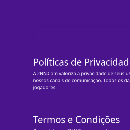
Políticas de Privacida
A 2NN.Com valoriza a privacidade de seus 
nossos canais de comunicação. Todos os dad
jogadores.
Termos e Condições