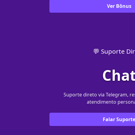
Ver Bônus
💬 Suporte Di
Cha
Suporte direto via Telegram, r
atendimento persona
Falar Suport