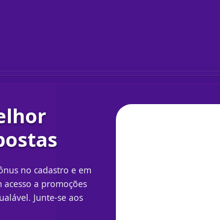
elhor
postas
ônus no cadastro e em
m acesso a promoções
ualável. Junte-se aos