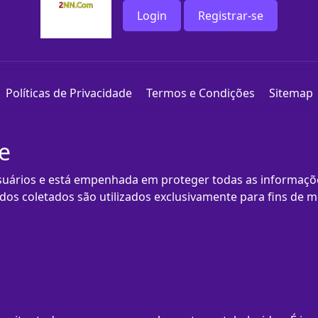
Login
Registrar-se
Políticas de Privacidade
Termos e Condições
Sitemap
de
usuários e está empenhada em proteger todas as informaçõ
os coletados são utilizados exclusivamente para fins de m