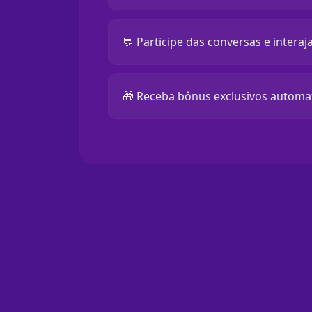
💬 Participe das conversas e interaj
🎁 Receba bônus exclusivos autom