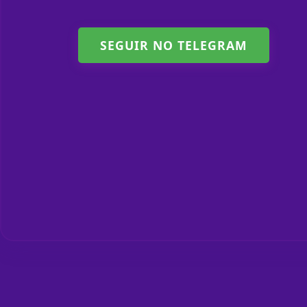
SEGUIR NO TELEGRAM