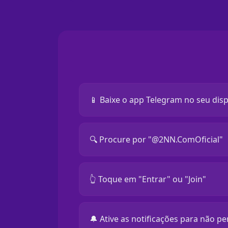
📱 Baixe o app Telegram no seu disp
🔍 Procure por "@2NN.ComOficial"
👆 Toque em "Entrar" ou "Join"
🔔 Ative as notificações para não p