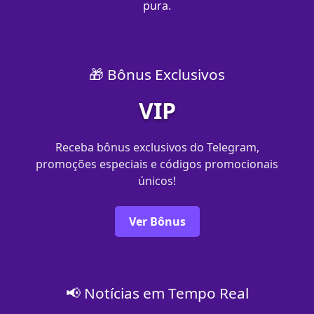
pura.
🎁 Bônus Exclusivos
VIP
Receba bônus exclusivos do Telegram,
promoções especiais e códigos promocionais
únicos!
Ver Bônus
📢 Notícias em Tempo Real