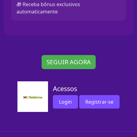
🎁 Receba bônus exclusivos
automaticamente
SEGUIR AGORA
Acessos
Login
Registrar-se