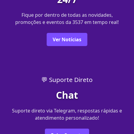
Fique por dentro de todas as novidades,
promoções e eventos da 3537 em tempo real!
Ver Notícias
💬 Suporte Direto
Chat
Suporte direto via Telegram, respostas rápidas e
atendimento personalizado!