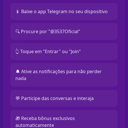
📱 Baixe o app Telegram no seu dispositivo
🔍 Procure por "@3537Oficial"
👆 Toque em "Entrar" ou "Join"
🔔 Ative as notificações para não perder
nada
💬 Participe das conversas e interaja
🎁 Receba bônus exclusivos
automaticamente