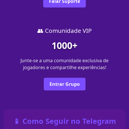
Falar Suporte
👥 Comunidade VIP
1000+
Junte-se a uma comunidade exclusiva de
jogadores e compartilhe experiências!
Entrar Grupo
📱 Como Seguir no Telegram