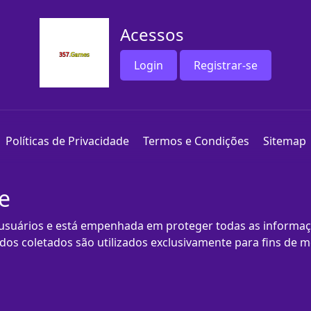
Acessos
Login
Registrar-se
Políticas de Privacidade
Termos e Condições
Sitemap
de
s usuários e está empenhada em proteger todas as informaç
os coletados são utilizados exclusivamente para fins de m