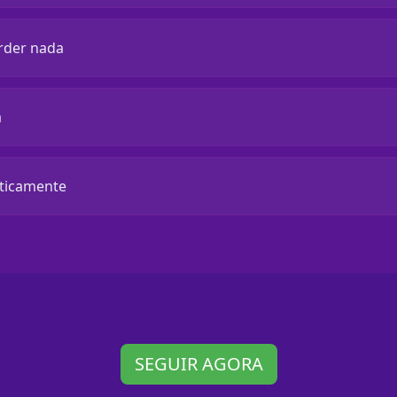
erder nada
a
aticamente
SEGUIR AGORA