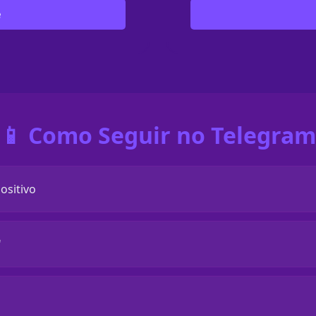
e
📱 Como Seguir no Telegram
ositivo
"