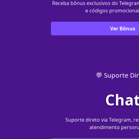
Receba bônus exclusivos do Telegra
e códigos promocionai
Ver Bônus
💬 Suporte Di
Cha
Suporte direto via Telegram, r
atendimento persona