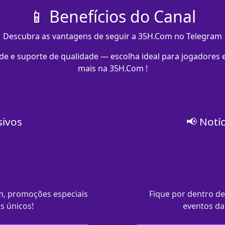
📱 Benefícios do Canal
Descubra as vantagens de seguir a 35H.Com no Telegram
e e suporte de qualidade — escolha ideal para jogadores ex
mais na 35H.Com !
sivos
📢 Notí
m, promoções especiais
Fique por dentro d
s únicos!
eventos da