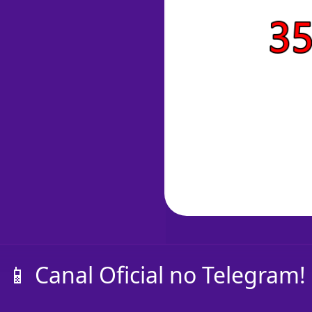
📱 Canal Oficial no Telegram!