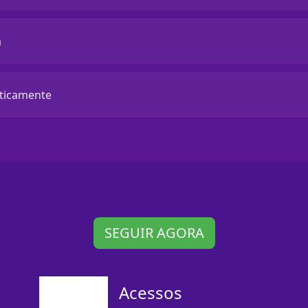
a
aticamente
SEGUIR AGORA
Acessos