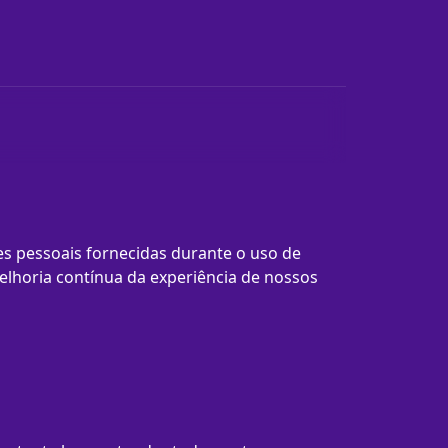
s pessoais fornecidas durante o uso de
elhoria contínua da experiência de nossos