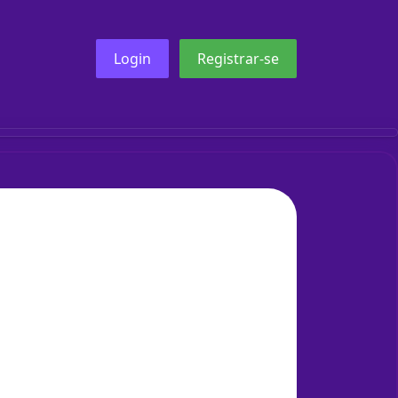
Login
Registrar-se