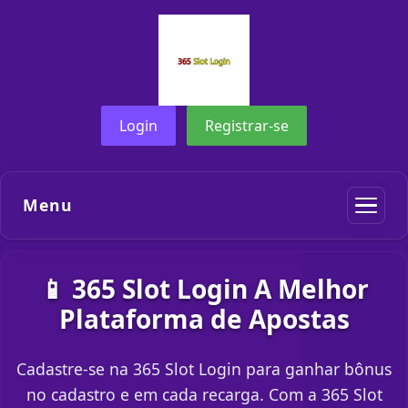
Login
Registrar-se
Menu
📱 365 Slot Login A Melhor
Plataforma de Apostas
Cadastre-se na 365 Slot Login para ganhar bônus
no cadastro e em cada recarga. Com a 365 Slot