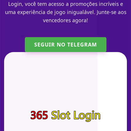
Login, você tem acesso a promoções incríveis e
uma experiência de jogo inigualável. Junte-se aos
vencedores agora!
SEGUIR NO TELEGRAM