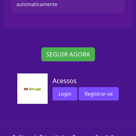
automaticamente
SEGUIR AGORA
Acessos
Login
Registrar-se