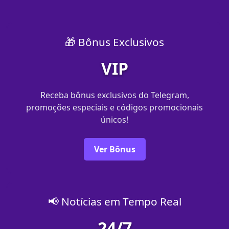
🎁 Bônus Exclusivos
VIP
Receba bônus exclusivos do Telegram,
promoções especiais e códigos promocionais
únicos!
Ver Bônus
📢 Notícias em Tempo Real
24/7