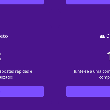
reto
👥 
t
espostas rápidas e
Junte-se a uma com
lizado!
compa
e