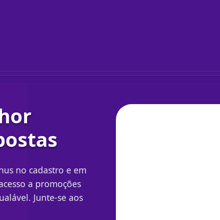
lhor
postas
nus no cadastro e em
 acesso a promoções
ualável. Junte-se aos