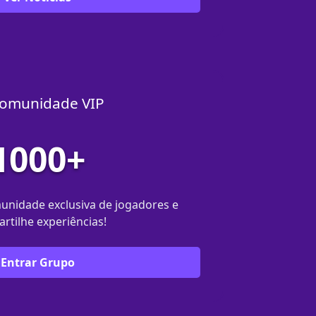
Comunidade VIP
1000+
unidade exclusiva de jogadores e
rtilhe experiências!
Entrar Grupo