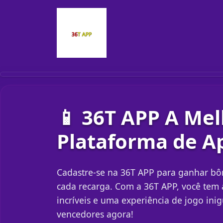
📱 36T APP A Me
Plataforma de A
Cadastre-se na 36T APP para ganhar bô
cada recarga. Com a 36T APP, você tem
incríveis e uma experiência de jogo inig
vencedores agora!