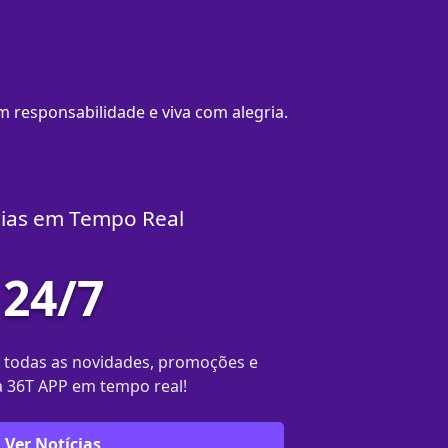
om responsabilidade e viva com alegria.
cias em Tempo Real
24/7
e todas as novidades, promoções e
a 36T APP em tempo real!
Ver Notícias