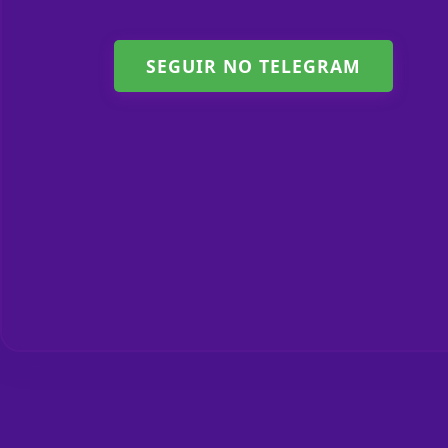
SEGUIR NO TELEGRAM