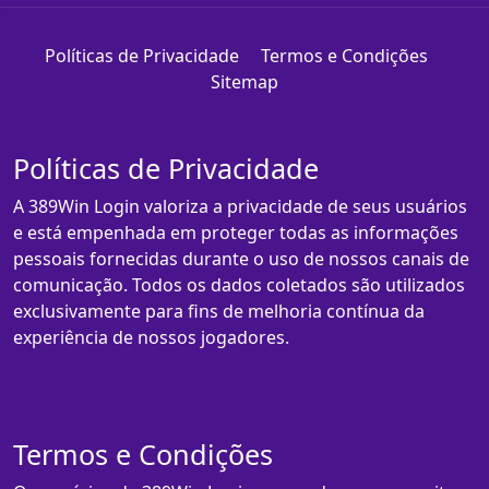
Políticas de Privacidade
Termos e Condições
Sitemap
Políticas de Privacidade
A 389Win Login valoriza a privacidade de seus usuários
e está empenhada em proteger todas as informações
pessoais fornecidas durante o uso de nossos canais de
comunicação. Todos os dados coletados são utilizados
exclusivamente para fins de melhoria contínua da
experiência de nossos jogadores.
Termos e Condições