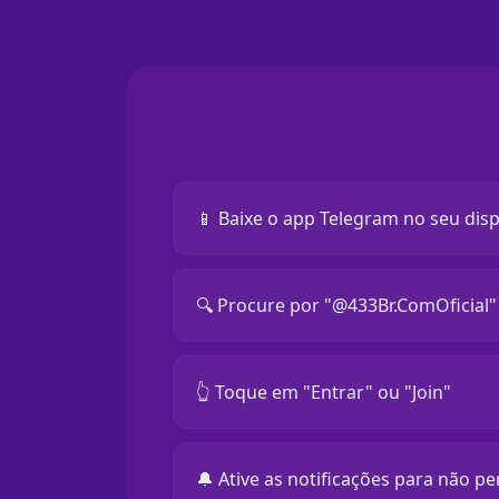
📱 Baixe o app Telegram no seu disp
🔍 Procure por "@433Br.ComOficial"
👆 Toque em "Entrar" ou "Join"
🔔 Ative as notificações para não p