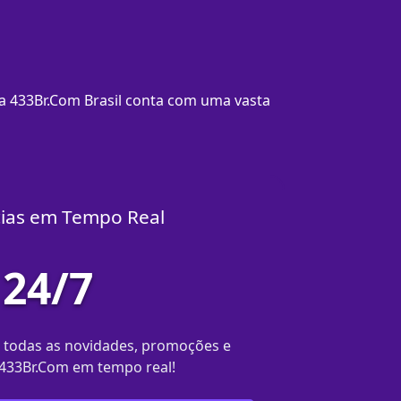
a 433Br.Com Brasil conta com uma vasta
cias em Tempo Real
24/7
e todas as novidades, promoções e
 433Br.Com em tempo real!