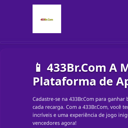
📱 433Br.Com A 
Plataforma de A
Cadastre-se na 433Br.Com para ganhar 
cada recarga. Com a 433Br.Com, você t
incríveis e uma experiência de jogo inig
vencedores agora!