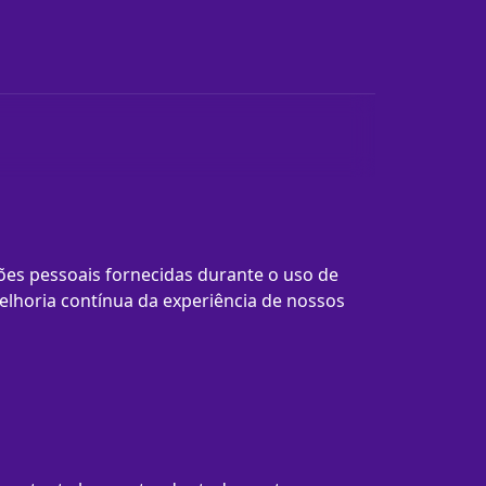
ões pessoais fornecidas durante o uso de
elhoria contínua da experiência de nossos