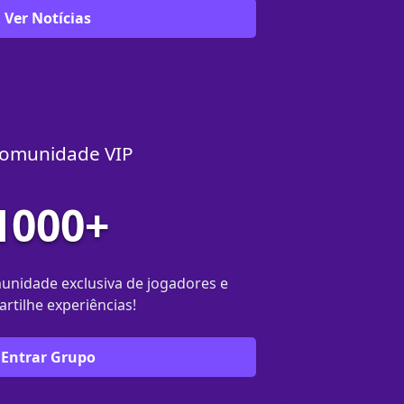
Ver Notícias
Comunidade VIP
1000+
unidade exclusiva de jogadores e
rtilhe experiências!
Entrar Grupo