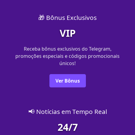
🎁 Bônus Exclusivos
VIP
Receba bônus exclusivos do Telegram,
promoções especiais e códigos promocionais
únicos!
Ver Bônus
📢 Notícias em Tempo Real
24/7