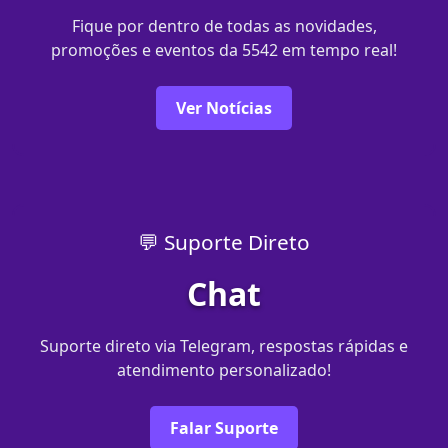
Fique por dentro de todas as novidades,
promoções e eventos da 5542 em tempo real!
Ver Notícias
💬 Suporte Direto
Chat
Suporte direto via Telegram, respostas rápidas e
atendimento personalizado!
Falar Suporte