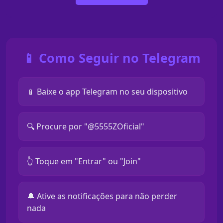
📱 Como Seguir no Telegram
📱 Baixe o app Telegram no seu dispositivo
🔍 Procure por "@5555ZOficial"
👆 Toque em "Entrar" ou "Join"
🔔 Ative as notificações para não perder
nada