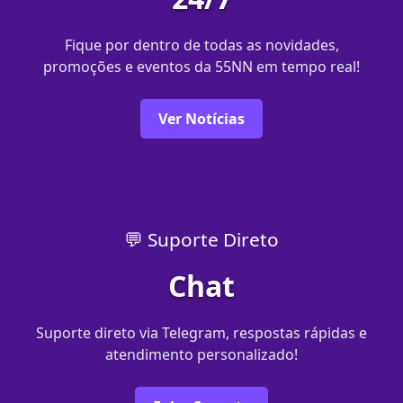
Fique por dentro de todas as novidades,
promoções e eventos da 55NN em tempo real!
Ver Notícias
💬 Suporte Direto
Chat
Suporte direto via Telegram, respostas rápidas e
atendimento personalizado!