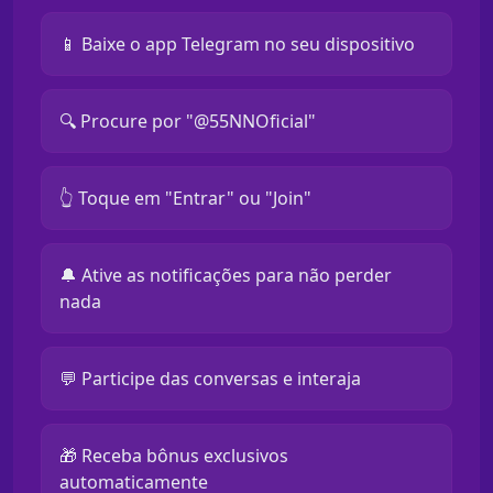
📱 Baixe o app Telegram no seu dispositivo
🔍 Procure por "@55NNOficial"
👆 Toque em "Entrar" ou "Join"
🔔 Ative as notificações para não perder
nada
💬 Participe das conversas e interaja
🎁 Receba bônus exclusivos
automaticamente