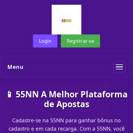
Login
Registrar-se
Menu
📱 55NN A Melhor Plataforma
de Apostas
Cadastre-se na 55NN para ganhar bônus no
cadastro e em cada recarga. Com a 55NN, você