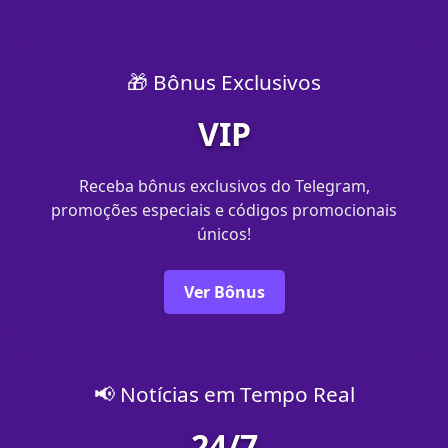
🎁 Bônus Exclusivos
VIP
Receba bônus exclusivos do Telegram,
promoções especiais e códigos promocionais
únicos!
Ver Bônus
📢 Notícias em Tempo Real
24/7