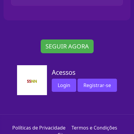
SEGUIR AGORA
Acessos
Login
Registrar-se
Políticas de Privacidade
Termos e Condições