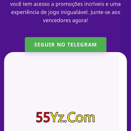
você tem acesso a promoções incríveis e uma
experiência de jogo inigualável. Junte-se aos
vencedores agora!
SEGUIR NO TELEGRAM