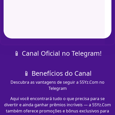
📱 Canal Oficial no Telegram!
📱 Benefícios do Canal
Descubra as vantagens de seguir a 55Yz.Com no
Telegram
Aqui você encontrará tudo o que precisa para se
divertir e ainda ganhar prêmios incríveis — a 55Yz.Com
também oferece promoções e bônus exclusivos para