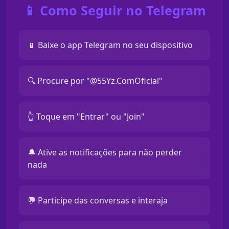
📱 Como Seguir no Telegram
📱 Baixe o app Telegram no seu dispositivo
🔍 Procure por "@55Yz.ComOficial"
👆 Toque em "Entrar" ou "Join"
🔔 Ative as notificações para não perder
nada
💬 Participe das conversas e interaja