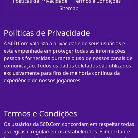
Políticas de Privacidade
Termos e Condições
Sitemap
Políticas de Privacidade
A 56D.Com valoriza a privacidade de seus usuários e
está empenhada em proteger todas as informações
pessoais fornecidas durante o uso de nossos canais de
comunicação. Todos os dados coletados são utilizados
exclusivamente para fins de melhoria contínua da
experiência de nossos jogadores.
Termos e Condições
Os usuários da 56D.Com concordam em respeitar todas
as regras e regulamentos estabelecidos. É importante