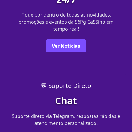
Fique por dentro de todas as novidades,
promoções e eventos da 56Pg CaSSino em
tempo real!
Ver Notícias
💬 Suporte Direto
Chat
Suporte direto via Telegram, respostas rápidas e
atendimento personalizado!