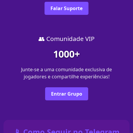
Falar Suporte
👥 Comunidade VIP
1000+
Junte-se a uma comunidade exclusiva de
jogadores e compartilhe experiências!
Entrar Grupo
📱 Como Seguir no Telegram