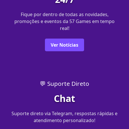
Fique por dentro de todas as novidades,
promoções e eventos da 57 Games em tempo
real!
Ver Notícias
💬 Suporte Direto
Chat
Suporte direto via Telegram, respostas rápidas e
atendimento personalizado!