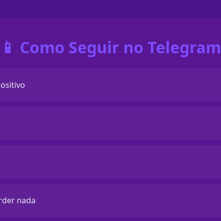
📱 Como Seguir no Telegram
ositivo
erder nada