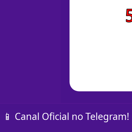
📱 Canal Oficial no Telegram!