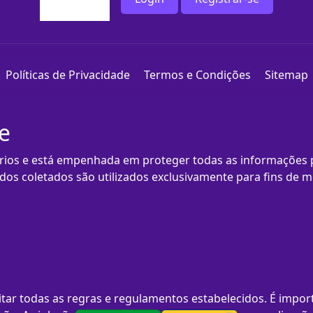
Políticas de Privacidade
Termos e Condições
Sitemap
de
uários e está empenhada em proteger todas as informações 
os coletados são utilizados exclusivamente para fins de m
ar todas as regras e regulamentos estabelecidos. É import