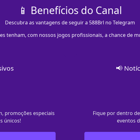
📱 Benefícios do Canal
Descubra as vantagens de seguir a 588Brl no Telegram
es tenham, com nossos jogos profissionais, a chance de mud
sivos
📢 Notí
m, promoções especiais
Fique por dentro d
s únicos!
eventos d