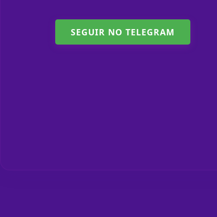
SEGUIR NO TELEGRAM