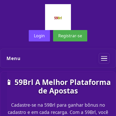
Login
Registrar-se
Menu
📱 59Brl A Melhor Plataforma
de Apostas
Cadastre-se na 59Brl para ganhar bônus no
cadastro e em cada recarga. Com a 59Brl, você