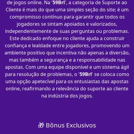
de jogos online. Na '
59Brl
', a categoria de Suporte ao
Cliente é mais do que uma simples seção do site; é um
compromisso contínuo para garantir que todos os
jogadores se sintam apoiados e valorizados,
independentemente de suas perguntas ou problemas.
Este dedicado enfoque no cliente ajuda a construir
confiança e lealdade entre jogadores, promovendo um
ambiente positivo que incentiva não apenas a diversão,
mas também a segurança e a responsabilidade nas
apostas. Com uma equipe disponível e um sistema ágil
para resolução de problemas, o '
59Brl
' se coloca como
uma opção apetecível para os entusiastas das apostas
online, reafirmando a relevância do suporte ao cliente
na indústria dos jogos.
🎁 Bônus Exclusivos