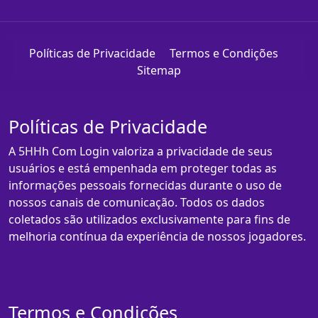
Políticas de Privacidade
Termos e Condições
Sitemap
Políticas de Privacidade
A 5HHh Com Login valoriza a privacidade de seus
usuários e está empenhada em proteger todas as
informações pessoais fornecidas durante o uso de
nossos canais de comunicação. Todos os dados
coletados são utilizados exclusivamente para fins de
melhoria contínua da experiência de nossos jogadores.
Termos e Condições