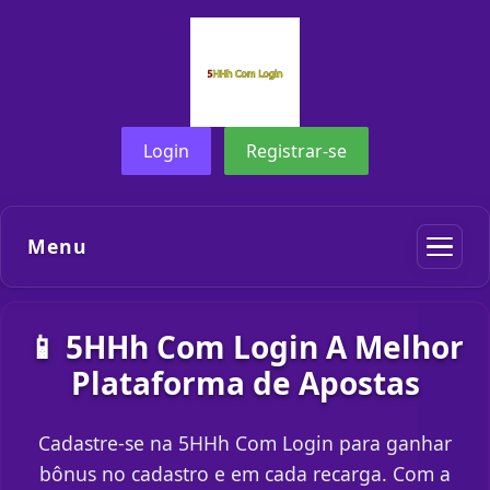
Login
Registrar-se
Menu
📱 5HHh Com Login A Melhor
Plataforma de Apostas
Cadastre-se na 5HHh Com Login para ganhar
bônus no cadastro e em cada recarga. Com a