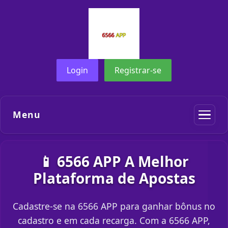
Login
Registrar-se
Menu
📱 6566 APP A Melhor
Plataforma de Apostas
Cadastre-se na 6566 APP para ganhar bônus no
cadastro e em cada recarga. Com a 6566 APP,