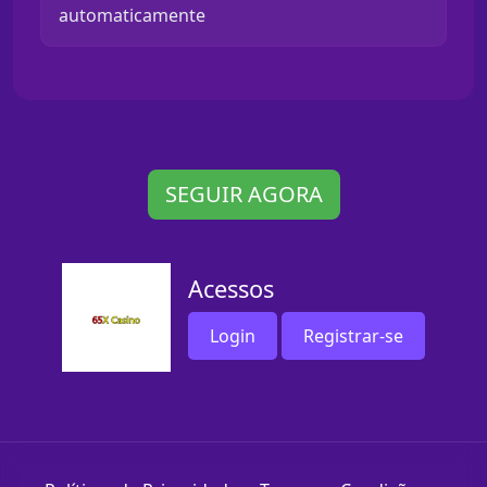
automaticamente
SEGUIR AGORA
Acessos
Login
Registrar-se