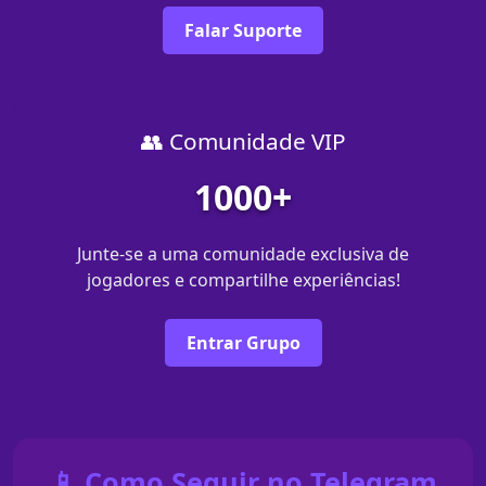
Falar Suporte
👥 Comunidade VIP
1000+
Junte-se a uma comunidade exclusiva de
jogadores e compartilhe experiências!
Entrar Grupo
📱 Como Seguir no Telegram