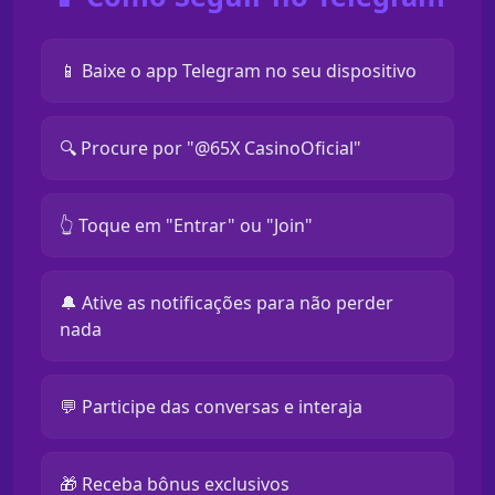
📱 Baixe o app Telegram no seu dispositivo
🔍 Procure por "@65X CasinoOficial"
👆 Toque em "Entrar" ou "Join"
🔔 Ative as notificações para não perder
nada
💬 Participe das conversas e interaja
🎁 Receba bônus exclusivos