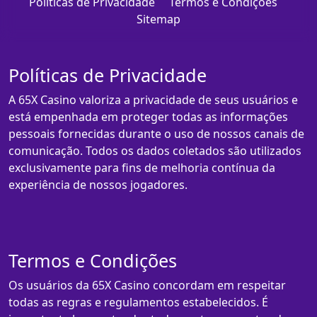
Políticas de Privacidade
Termos e Condições
Sitemap
Políticas de Privacidade
A 65X Casino valoriza a privacidade de seus usuários e
está empenhada em proteger todas as informações
pessoais fornecidas durante o uso de nossos canais de
comunicação. Todos os dados coletados são utilizados
exclusivamente para fins de melhoria contínua da
experiência de nossos jogadores.
Termos e Condições
Os usuários da 65X Casino concordam em respeitar
todas as regras e regulamentos estabelecidos. É