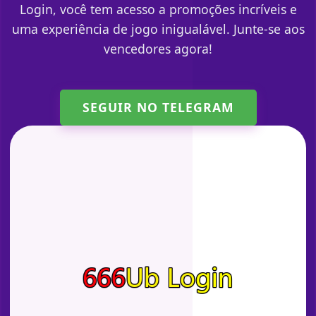
Login, você tem acesso a promoções incríveis e
uma experiência de jogo inigualável. Junte-se aos
vencedores agora!
SEGUIR NO TELEGRAM