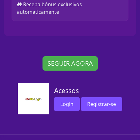
🎁 Receba bônus exclusivos
automaticamente
SEGUIR AGORA
Acessos
Login
Registrar-se