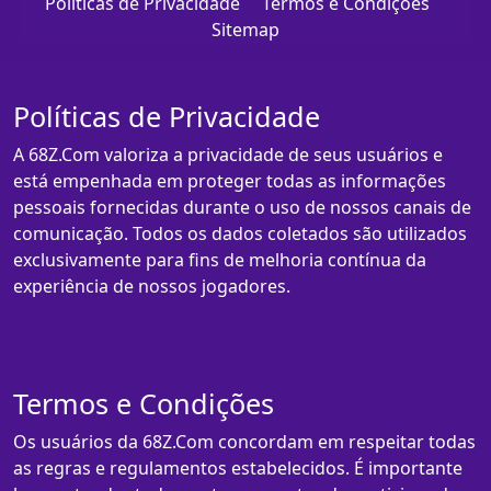
Políticas de Privacidade
Termos e Condições
Sitemap
Políticas de Privacidade
A 68Z.Com valoriza a privacidade de seus usuários e
está empenhada em proteger todas as informações
pessoais fornecidas durante o uso de nossos canais de
comunicação. Todos os dados coletados são utilizados
exclusivamente para fins de melhoria contínua da
experiência de nossos jogadores.
Termos e Condições
Os usuários da 68Z.Com concordam em respeitar todas
as regras e regulamentos estabelecidos. É importante