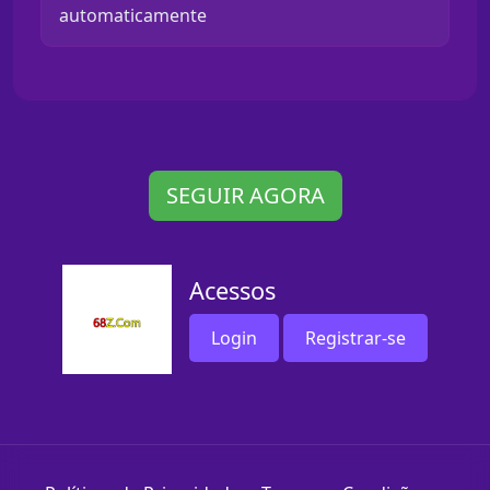
automaticamente
SEGUIR AGORA
Acessos
Login
Registrar-se