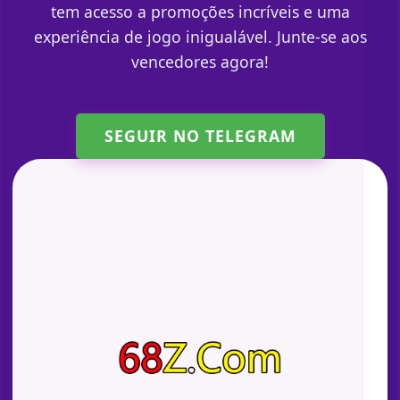
tem acesso a promoções incríveis e uma
experiência de jogo inigualável. Junte-se aos
vencedores agora!
SEGUIR NO TELEGRAM