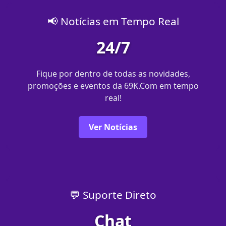
📢 Notícias em Tempo Real
24/7
Fique por dentro de todas as novidades,
promoções e eventos da 69K.Com em tempo
real!
Ver Notícias
💬 Suporte Direto
Chat