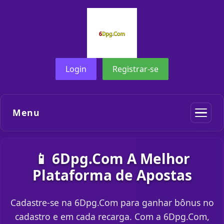
Login
Registrar-se
Menu
📱 6Dpg.Com A Melhor
Plataforma de Apostas
Cadastre-se na 6Dpg.Com para ganhar bônus no
cadastro e em cada recarga. Com a 6Dpg.Com,