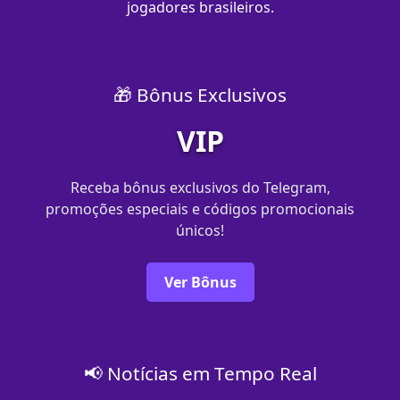
jogadores brasileiros.
🎁 Bônus Exclusivos
VIP
Receba bônus exclusivos do Telegram,
promoções especiais e códigos promocionais
únicos!
Ver Bônus
📢 Notícias em Tempo Real