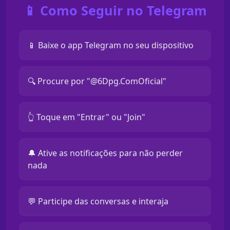
📱 Como Seguir no Telegram
📱 Baixe o app Telegram no seu dispositivo
🔍 Procure por "@6Dpg.ComOficial"
👆 Toque em "Entrar" ou "Join"
🔔 Ative as notificações para não perder
nada
💬 Participe das conversas e interaja