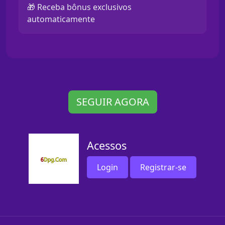
🎁 Receba bônus exclusivos
automaticamente
SEGUIR AGORA
Acessos
Login
Registrar-se