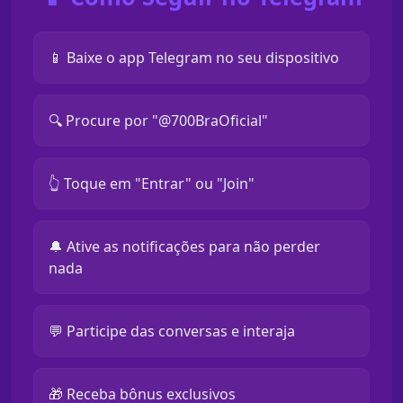
📱 Baixe o app Telegram no seu dispositivo
🔍 Procure por "@700BraOficial"
👆 Toque em "Entrar" ou "Join"
🔔 Ative as notificações para não perder
nada
💬 Participe das conversas e interaja
🎁 Receba bônus exclusivos