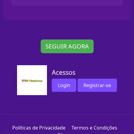
SEGUIR AGORA
Acessos
Login
Registrar-se
Políticas de Privacidade
Termos e Condições