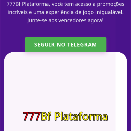
777Bf Plataforma, você tem acesso a promoções
incríveis e uma experiência de jogo inigualável.
Junte-se aos vencedores agora!
SEGUIR NO TELEGRAM