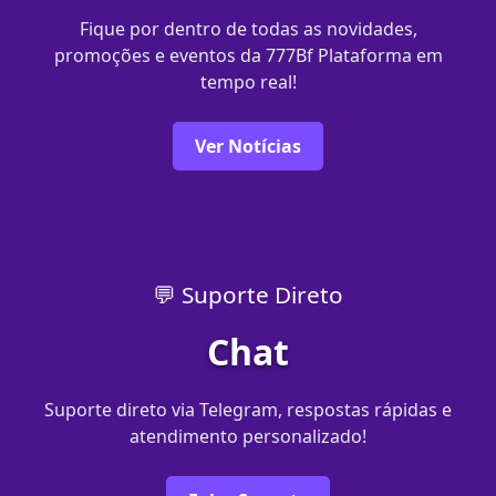
Fique por dentro de todas as novidades,
promoções e eventos da 777Bf Plataforma em
tempo real!
Ver Notícias
💬 Suporte Direto
Chat
Suporte direto via Telegram, respostas rápidas e
atendimento personalizado!