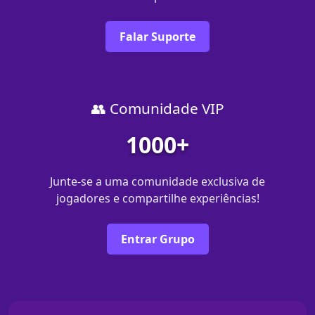
Falar Suporte
👥 Comunidade VIP
1000+
Junte-se a uma comunidade exclusiva de
jogadores e compartilhe experiências!
Entrar Grupo