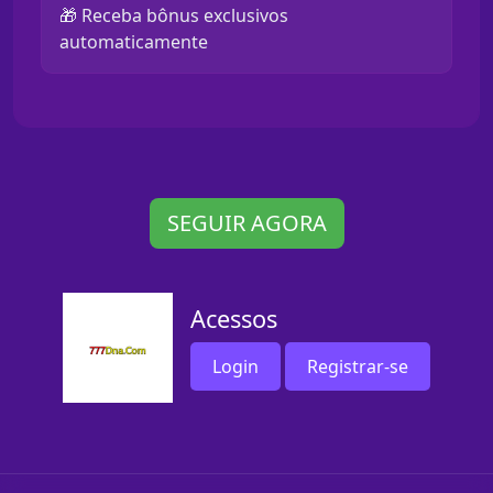
🎁 Receba bônus exclusivos
automaticamente
SEGUIR AGORA
Acessos
Login
Registrar-se