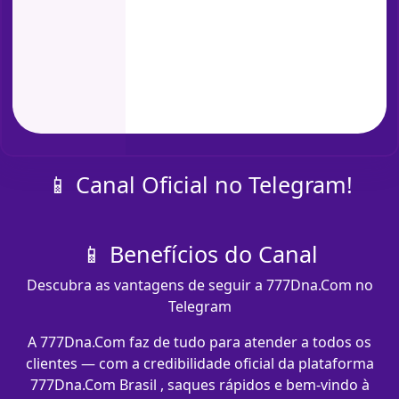
📱 Canal Oficial no Telegram!
📱 Benefícios do Canal
Descubra as vantagens de seguir a 777Dna.Com no
Telegram
A 777Dna.Com faz de tudo para atender a todos os
clientes — com a credibilidade oficial da plataforma
777Dna.Com Brasil , saques rápidos e bem-vindo à