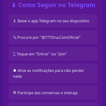
📱 Como Seguir no Telegram
📱 Baixe o app Telegram no seu dispositivo
🔍 Procure por "@777Dna.ComOficial"
👆 Toque em "Entrar" ou "Join"
🔔 Ative as notificações para não perder
nada
💬 Participe das conversas e interaja