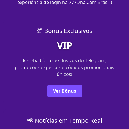
experiência de login na 777Dna.Com Brasil !
🎁 Bônus Exclusivos
VIP
Receba bônus exclusivos do Telegram,
promoções especiais e códigos promocionais
únicos!
Ver Bônus
📢 Notícias em Tempo Real