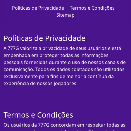
Políticas de Privacidade
Termos e Condições
Sitemap
Políticas de Privacidade
A 777G valoriza a privacidade de seus usuários e está
empenhada em proteger todas as informações
pessoais fornecidas durante o uso de nossos canais de
comunicação. Todos os dados coletados são utilizados
exclusivamente para fins de melhoria contínua da
experiência de nossos jogadores.
Termos e Condições
Os usuários da 777G concordam em respeitar todas as