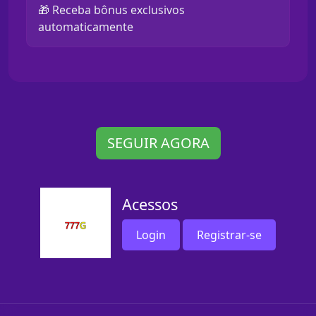
🎁 Receba bônus exclusivos
automaticamente
SEGUIR AGORA
Acessos
Login
Registrar-se