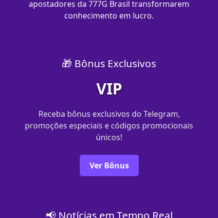
apostadores da 777G Brasil transformarem
conhecimento em lucro.
🎁 Bônus Exclusivos
VIP
Receba bônus exclusivos do Telegram,
promoções especiais e códigos promocionais
únicos!
Ver Bônus
📢 Notícias em Tempo Real