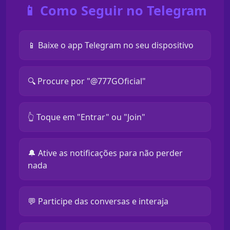
📱 Como Seguir no Telegram
📱 Baixe o app Telegram no seu dispositivo
🔍 Procure por "@777GOficial"
👆 Toque em "Entrar" ou "Join"
🔔 Ative as notificações para não perder
nada
💬 Participe das conversas e interaja