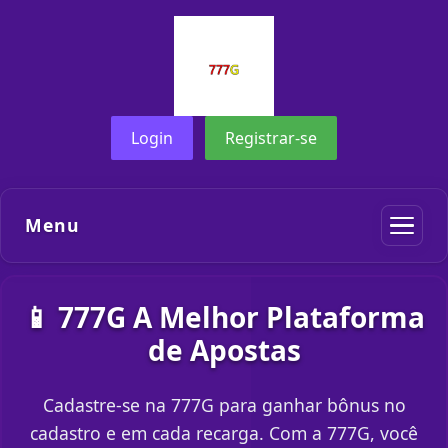
Login
Registrar-se
Menu
📱 777G A Melhor Plataforma
de Apostas
Cadastre-se na 777G para ganhar bônus no
cadastro e em cada recarga. Com a 777G, você