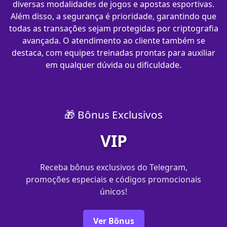
diversas modalidades de jogos e apostas esportivas.
Além disso, a segurança é prioridade, garantindo que
todas as transações sejam protegidas por criptografia
avançada. O atendimento ao cliente também se
destaca, com equipes treinadas prontas para auxiliar
em qualquer dúvida ou dificuldade.
🎁 Bônus Exclusivos
VIP
Receba bônus exclusivos do Telegram,
promoções especiais e códigos promocionais
únicos!
Ver Bônus