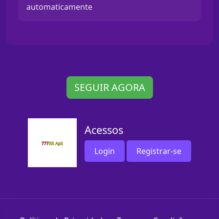
automaticamente
SEGUIR AGORA
Acessos
Login
Registrar-se