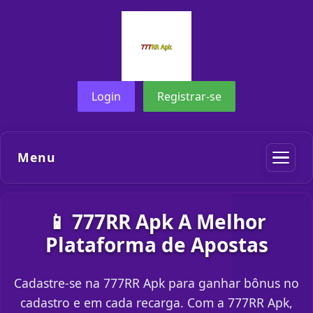
Login
Registrar-se
Menu
📱 777RR Apk A Melhor
Plataforma de Apostas
Cadastre-se na 777RR Apk para ganhar bônus no
cadastro e em cada recarga. Com a 777RR Apk,