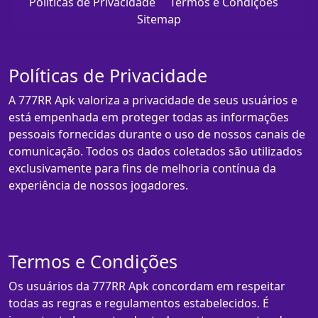
Políticas de Privacidade
Termos e Condições
Sitemap
Políticas de Privacidade
A 777RR Apk valoriza a privacidade de seus usuários e
está empenhada em proteger todas as informações
pessoais fornecidas durante o uso de nossos canais de
comunicação. Todos os dados coletados são utilizados
exclusivamente para fins de melhoria contínua da
experiência de nossos jogadores.
Termos e Condições
Os usuários da 777RR Apk concordam em respeitar
todas as regras e regulamentos estabelecidos. É