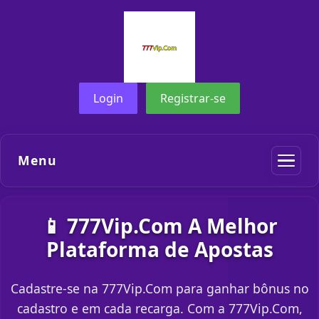
Login
Registrar-se
Menu
📱 777Vip.Com A Melhor
Plataforma de Apostas
Cadastre-se na 777Vip.Com para ganhar bônus no
cadastro e em cada recarga. Com a 777Vip.Com,