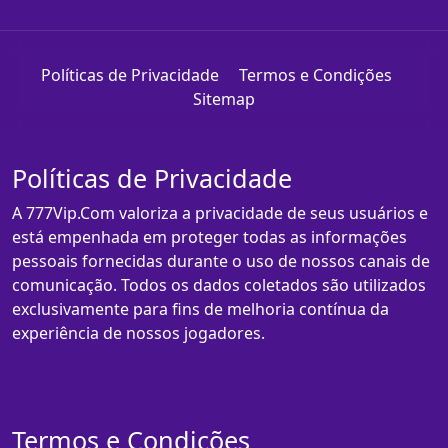
Políticas de Privacidade
Termos e Condições
Sitemap
Políticas de Privacidade
A 777Vip.Com valoriza a privacidade de seus usuários e
está empenhada em proteger todas as informações
pessoais fornecidas durante o uso de nossos canais de
comunicação. Todos os dados coletados são utilizados
exclusivamente para fins de melhoria contínua da
experiência de nossos jogadores.
Termos e Condições