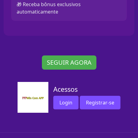
🎁 Receba bônus exclusivos
automaticamente
SEGUIR AGORA
Acessos
Login
Registrar-se