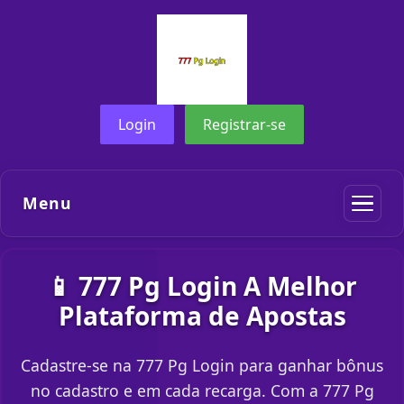
Login
Registrar-se
Menu
📱 777 Pg Login A Melhor
Plataforma de Apostas
Cadastre-se na 777 Pg Login para ganhar bônus
no cadastro e em cada recarga. Com a 777 Pg