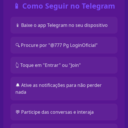
📱 Como Seguir no Telegram
📱 Baixe o app Telegram no seu dispositivo
🔍 Procure por "@777 Pg LoginOficial"
👆 Toque em "Entrar" ou "Join"
🔔 Ative as notificações para não perder
nada
💬 Participe das conversas e interaja