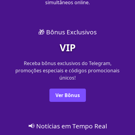
simultâneos online.
🎁 Bônus Exclusivos
VIP
Receba bônus exclusivos do Telegram,
promoções especiais e códigos promocionais
únicos!
Ver Bônus
📢 Notícias em Tempo Real