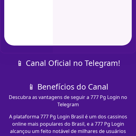
📱 Canal Oficial no Telegram!
📱 Benefícios do Canal
Descubra as vantagens de seguir a 777 Pg Login no
Telegram
A plataforma 777 Pg Login Brasil é um dos cassinos
online mais populares do Brasil, e a 777 Pg Login
alcançou um feito notável de milhares de usuários