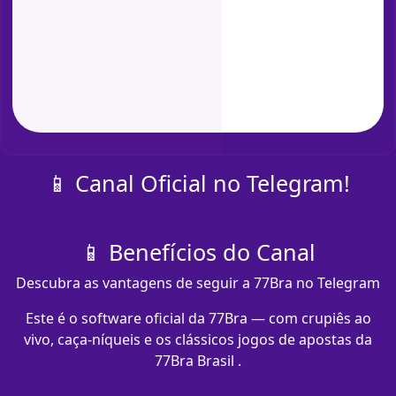
📱 Canal Oficial no Telegram!
📱 Benefícios do Canal
Descubra as vantagens de seguir a 77Bra no Telegram
Este é o software oficial da 77Bra — com crupiês ao
vivo, caça-níqueis e os clássicos jogos de apostas da
77Bra Brasil .