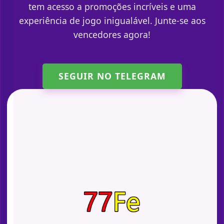
tem acesso a promoções incríveis e uma
experiência de jogo inigualável. Junte-se aos
vencedores agora!
SEGUIR NO TELEGRAM