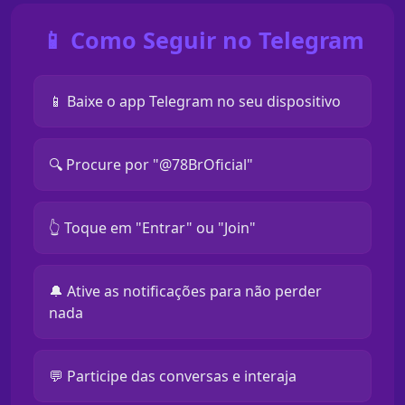
📱 Como Seguir no Telegram
📱 Baixe o app Telegram no seu dispositivo
🔍 Procure por "@78BrOficial"
👆 Toque em "Entrar" ou "Join"
🔔 Ative as notificações para não perder
nada
💬 Participe das conversas e interaja