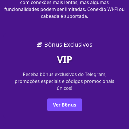
com conexões mais lentas, mas algumas
funcionalidades podem ser limitadas. Conexão Wi-Fi ou
cabeada é suportada.
🎁 Bônus Exclusivos
VIP
Receba bônus exclusivos do Telegram,
promoções especiais e códigos promocionais
únicos!
Ver Bônus