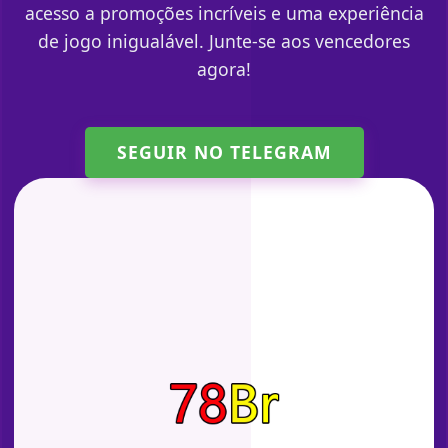
acesso a promoções incríveis e uma experiência
de jogo inigualável. Junte-se aos vencedores
agora!
SEGUIR NO TELEGRAM