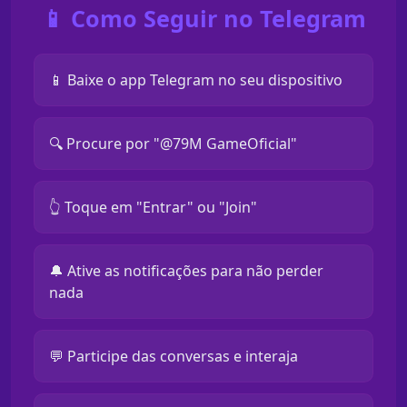
📱 Como Seguir no Telegram
📱 Baixe o app Telegram no seu dispositivo
🔍 Procure por "@79M GameOficial"
👆 Toque em "Entrar" ou "Join"
🔔 Ative as notificações para não perder
nada
💬 Participe das conversas e interaja