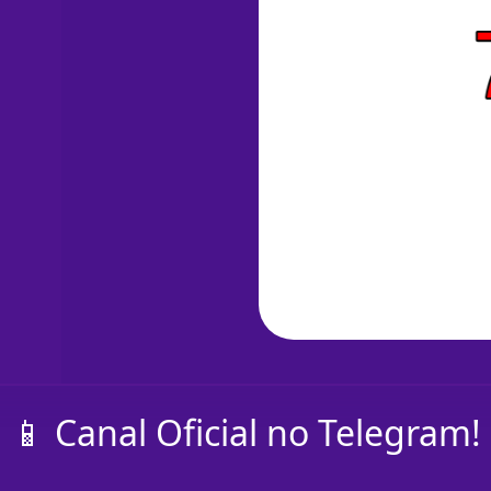
📱 Canal Oficial no Telegram!