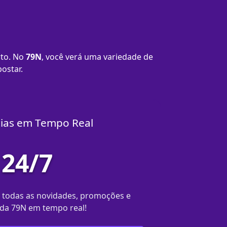
rto. No
79N
, você verá uma variedade de
ostar.
cias em Tempo Real
24/7
e todas as novidades, promoções e
 da 79N em tempo real!