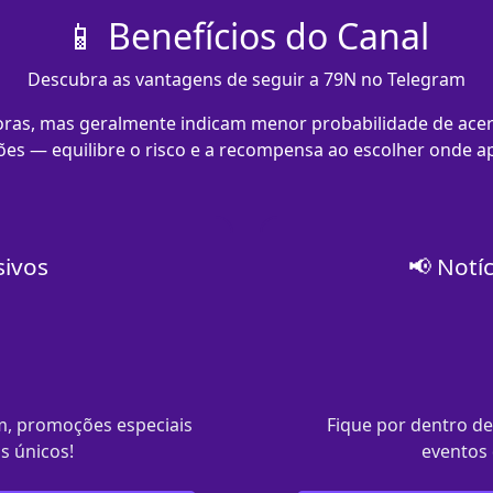
📱 Benefícios do Canal
Descubra as vantagens de seguir a 79N no Telegram
oras, mas geralmente indicam menor probabilidade de ace
ões — equilibre o risco e a recompensa ao escolher onde ap
sivos
📢 Notí
m, promoções especiais
Fique por dentro d
s únicos!
eventos