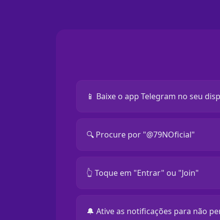
📱 Baixe o app Telegram no seu disp
🔍 Procure por "@79NOficial"
👆 Toque em "Entrar" ou "Join"
🔔 Ative as notificações para não p