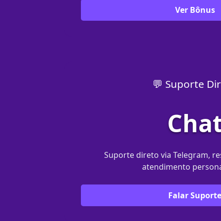
Ver Bônus
💬 Suporte Di
Cha
Suporte direto via Telegram, r
atendimento persona
Falar Suport