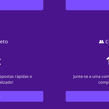
reto
👥 
t
espostas rápidas e
Junte-se a uma com
lizado!
compa
e