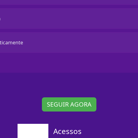
a
aticamente
SEGUIR AGORA
Acessos