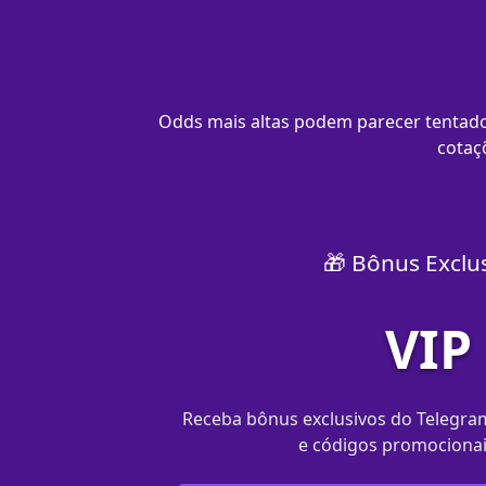
Odds mais altas podem parecer tentad
cotaç
🎁 Bônus Exclu
VIP
Receba bônus exclusivos do Telegra
e códigos promocionai