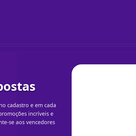
postas
no cadastro e em cada
promoções incríveis e
unte-se aos vencedores