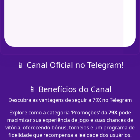
📱 Canal Oficial no Telegram!
📱 Benefícios do Canal
Descubra as vantagens de seguir a 79X no Telegram
Explore como a categoria ‘Promoções’ da
79X
pode
maximizar sua experiência de jogo e suas chances de
vitória, oferecendo bônus, torneios e um programa de
fidelidade que recompensa a lealdade dos usuários.