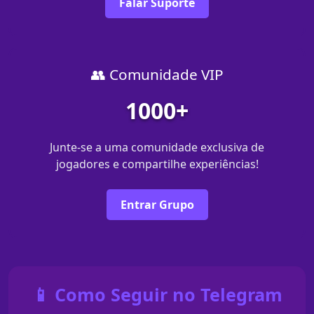
Falar Suporte
👥 Comunidade VIP
1000+
Junte-se a uma comunidade exclusiva de
jogadores e compartilhe experiências!
Entrar Grupo
📱 Como Seguir no Telegram