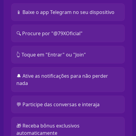
📱 Baixe o app Telegram no seu dispositivo
🔍 Procure por "@79XOficial"
👆 Toque em "Entrar" ou "Join"
🔔 Ative as notificações para não perder
nada
💬 Participe das conversas e interaja
🎁 Receba bônus exclusivos
automaticamente