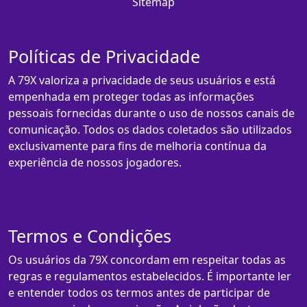
Sitemap
Políticas de Privacidade
A 79X valoriza a privacidade de seus usuários e está
empenhada em proteger todas as informações
pessoais fornecidas durante o uso de nossos canais de
comunicação. Todos os dados coletados são utilizados
exclusivamente para fins de melhoria contínua da
experiência de nossos jogadores.
Termos e Condições
Os usuários da 79X concordam em respeitar todas as
regras e regulamentos estabelecidos. É importante ler
e entender todos os termos antes de participar de