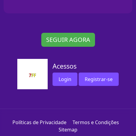
SEGUIR AGORA
Acessos
Login
Registrar-se
Políticas de Privacidade
Termos e Condições
Sitemap