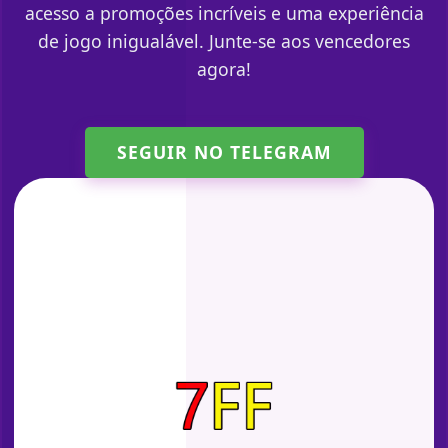
acesso a promoções incríveis e uma experiência
de jogo inigualável. Junte-se aos vencedores
agora!
SEGUIR NO TELEGRAM