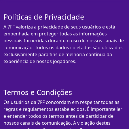
Políticas de Privacidade
A 7FF valoriza a privacidade de seus usuários e está
empenhada em proteger todas as informações
pessoais fornecidas durante o uso de nossos canais de
comunicação. Todos os dados coletados são utilizados
exclusivamente para fins de melhoria contínua da
experiência de nossos jogadores.
Termos e Condições
Os usuários da 7FF concordam em respeitar todas as
regras e regulamentos estabelecidos. É importante ler
e entender todos os termos antes de participar de
nossos canais de comunicação. A violação destes