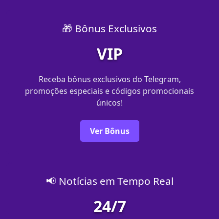
🎁 Bônus Exclusivos
VIP
Receba bônus exclusivos do Telegram,
promoções especiais e códigos promocionais
únicos!
Ver Bônus
📢 Notícias em Tempo Real
24/7