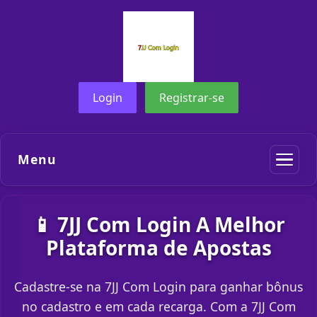
Login
Registrar-se
Menu
📱 7JJ Com Login A Melhor
Plataforma de Apostas
Cadastre-se na 7JJ Com Login para ganhar bônus
no cadastro e em cada recarga. Com a 7JJ Com