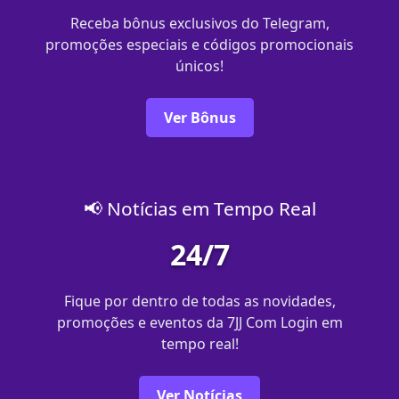
Receba bônus exclusivos do Telegram,
promoções especiais e códigos promocionais
únicos!
Ver Bônus
📢 Notícias em Tempo Real
24/7
Fique por dentro de todas as novidades,
promoções e eventos da 7JJ Com Login em
tempo real!
Ver Notícias