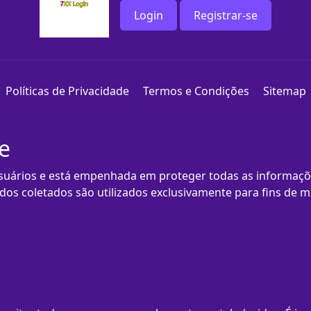
Login
Registrar-se
Políticas de Privacidade
Termos e Condições
Sitemap
de
 usuários e está empenhada em proteger todas as informaçõ
os coletados são utilizados exclusivamente para fins de m