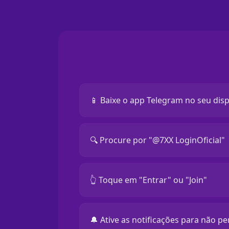
📱 Baixe o app Telegram no seu disp
🔍 Procure por "@7XX LoginOficial"
👆 Toque em "Entrar" ou "Join"
🔔 Ative as notificações para não p