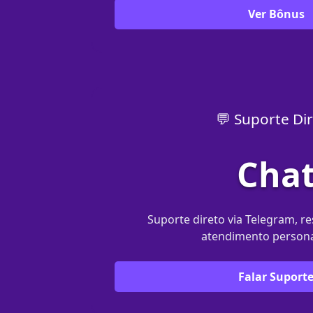
Ver Bônus
💬 Suporte Di
Cha
Suporte direto via Telegram, r
atendimento persona
Falar Suport