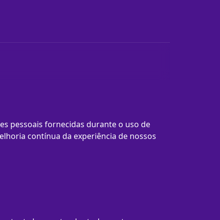
es pessoais fornecidas durante o uso de
elhoria contínua da experiência de nossos