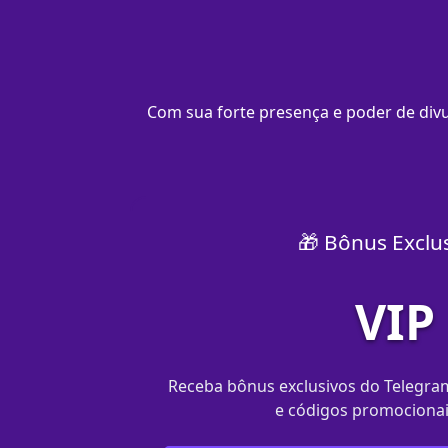
Com sua forte presença e poder de divu
🎁 Bônus Exclu
VIP
Receba bônus exclusivos do Telegra
e códigos promocionai