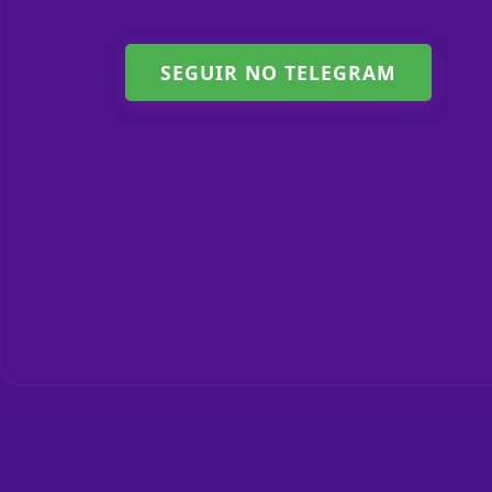
SEGUIR NO TELEGRAM