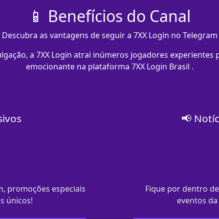
📱 Benefícios do Canal
Descubra as vantagens de seguir a 7XX Login no Telegram
lgação, a 7XX Login atrai inúmeros jogadores experientes
emocionante na plataforma 7XX Login Brasil .
sivos
📢 Notí
m, promoções especiais
Fique por dentro d
s únicos!
eventos da