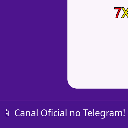
📱 Canal Oficial no Telegram!