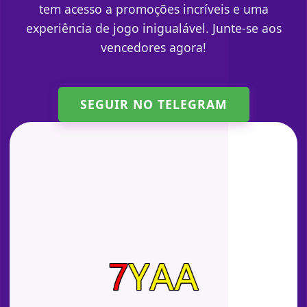
tem acesso a promoções incríveis e uma
experiência de jogo inigualável. Junte-se aos
vencedores agora!
SEGUIR NO TELEGRAM