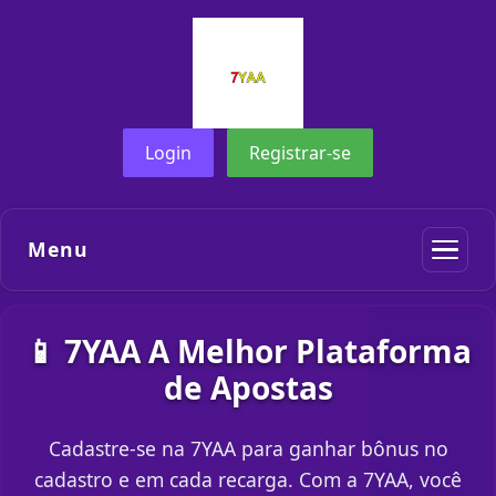
Login
Registrar-se
Menu
📱 7YAA A Melhor Plataforma
de Apostas
Cadastre-se na 7YAA para ganhar bônus no
cadastro e em cada recarga. Com a 7YAA, você