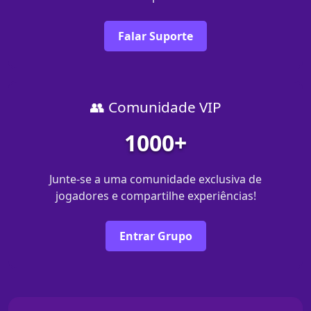
Falar Suporte
👥 Comunidade VIP
1000+
Junte-se a uma comunidade exclusiva de
jogadores e compartilhe experiências!
Entrar Grupo