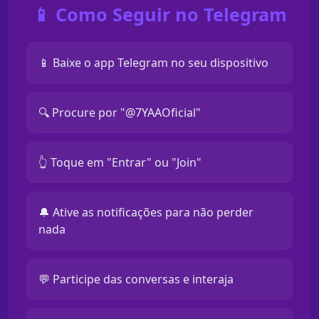
📱 Como Seguir no Telegram
📱 Baixe o app Telegram no seu dispositivo
🔍 Procure por "@7YAAOficial"
👆 Toque em "Entrar" ou "Join"
🔔 Ative as notificações para não perder
nada
💬 Participe das conversas e interaja