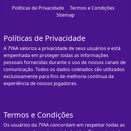
Políticas de Privacidade
Termos e Condições
Sitemap
Políticas de Privacidade
A 7YAA valoriza a privacidade de seus usuários e está
empenhada em proteger todas as informações
pessoais fornecidas durante o uso de nossos canais de
comunicação. Todos os dados coletados são utilizados
exclusivamente para fins de melhoria contínua da
experiência de nossos jogadores.
Termos e Condições
Os usuários da 7YAA concordam em respeitar todas as