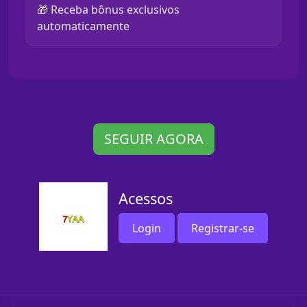
🎁 Receba bônus exclusivos
automaticamente
SEGUIR AGORA
Acessos
Login
Registrar-se