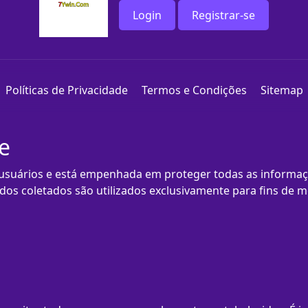
Login
Registrar-se
Políticas de Privacidade
Termos e Condições
Sitemap
de
s usuários e está empenhada em proteger todas as informaç
os coletados são utilizados exclusivamente para fins de m