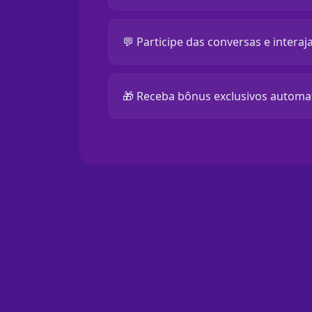
💬 Participe das conversas e interaj
🎁 Receba bônus exclusivos autom