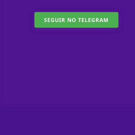
SEGUIR NO TELEGRAM