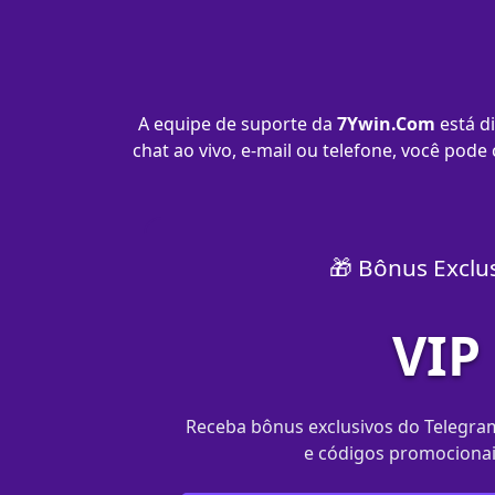
A equipe de suporte da
7Ywin.Com
está d
chat ao vivo, e-mail ou telefone, você pod
🎁 Bônus Exclu
VIP
Receba bônus exclusivos do Telegra
e códigos promocionai