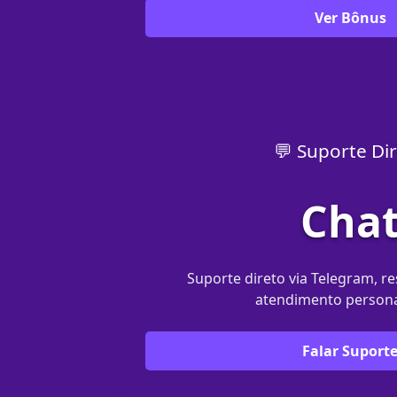
Ver Bônus
💬 Suporte Di
Cha
Suporte direto via Telegram, r
atendimento persona
Falar Suport