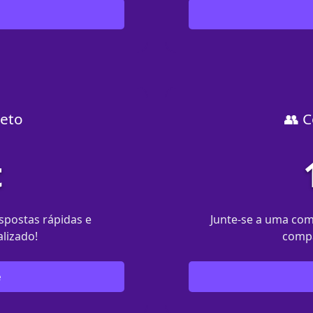
reto
👥 
t
espostas rápidas e
Junte-se a uma com
lizado!
compa
e