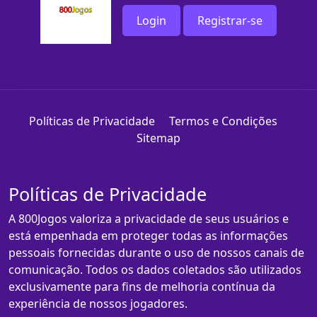
Login
Registrar-se
Políticas de Privacidade
Termos e Condições
Sitemap
Políticas de Privacidade
A 800Jogos valoriza a privacidade de seus usuários e
está empenhada em proteger todas as informações
pessoais fornecidas durante o uso de nossos canais de
comunicação. Todos os dados coletados são utilizados
exclusivamente para fins de melhoria contínua da
experiência de nossos jogadores.