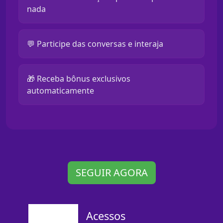
nada
💬 Participe das conversas e interaja
🎁 Receba bônus exclusivos
automaticamente
SEGUIR AGORA
Acessos