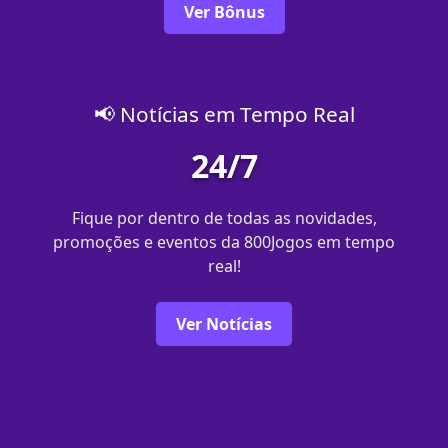
Ver Bônus
📢 Notícias em Tempo Real
24/7
Fique por dentro de todas as novidades,
promoções e eventos da 800Jogos em tempo
real!
Ver Notícias