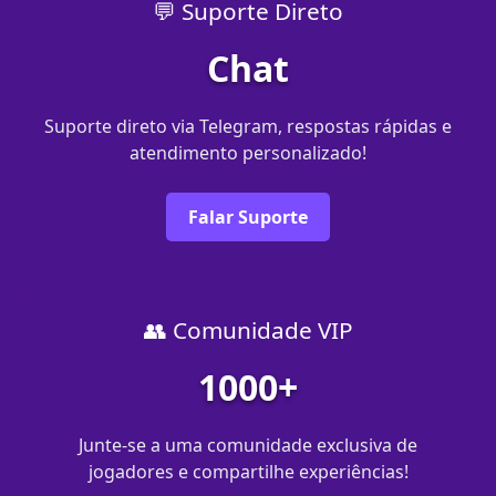
💬 Suporte Direto
Chat
Suporte direto via Telegram, respostas rápidas e
atendimento personalizado!
Falar Suporte
👥 Comunidade VIP
1000+
Junte-se a uma comunidade exclusiva de
jogadores e compartilhe experiências!