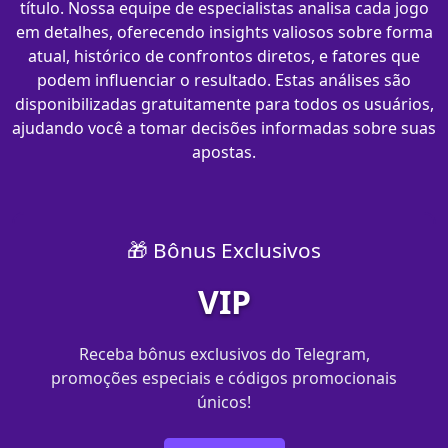
título. Nossa equipe de especialistas analisa cada jogo
em detalhes, oferecendo insights valiosos sobre forma
atual, histórico de confrontos diretos, e fatores que
podem influenciar o resultado. Estas análises são
disponibilizadas gratuitamente para todos os usuários,
ajudando você a tomar decisões informadas sobre suas
apostas.
🎁 Bônus Exclusivos
VIP
Receba bônus exclusivos do Telegram,
promoções especiais e códigos promocionais
únicos!